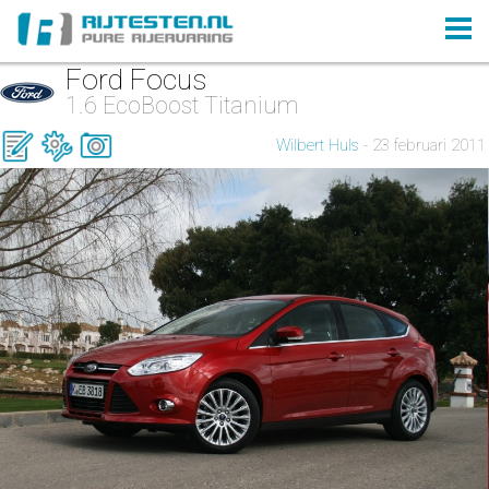
Ford Focus
1.6 EcoBoost Titanium
Wilbert Huls
- 23 februari 2011