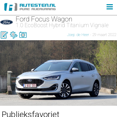
Ford Focus Wagon
1.0 EcoBoost Hybrid Titanium Vignale
Joep de Heer
- 29 maart 2022
Publieksfavoriet