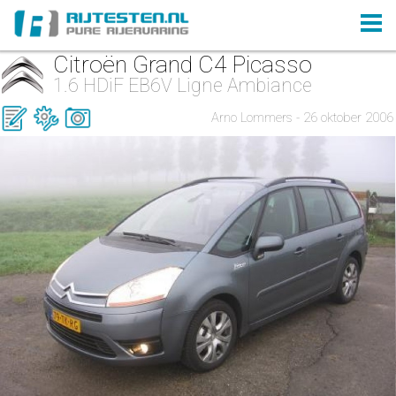
Citroën Grand C4 Picasso
1.6 HDiF EB6V Ligne Ambiance
Arno Lommers - 26 oktober 2006