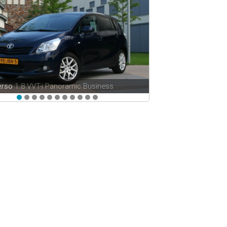
erso
1.8 VVT-i Panoramic Business