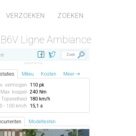
VERZOEKEN
ZOEKEN
EB6V Ligne Ambiance
ce
staties
Milieu
Kosten
Meer →
x. vermogen
110 pk
Max. koppel
240 Nm
Topsnelheid
180 km/h
0 - 100 km/h
15,1 s
currenten
Modeltesten