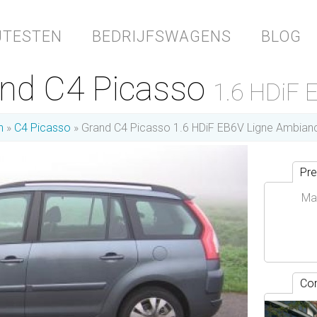
JTESTEN
BEDRIJFSWAGENS
BLOG
and C4 Picasso
1.6 HDiF 
n
C4 Picasso
Grand C4 Picasso 1.6 HDiF EB6V Ligne Ambian
Pre
Ma
Con