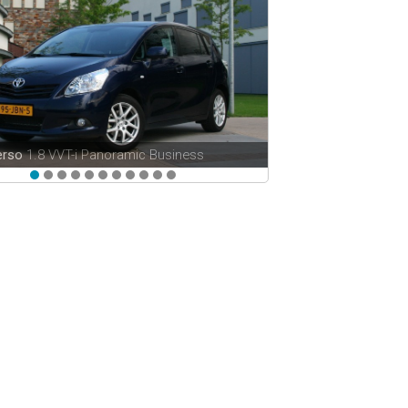
erso
1.8 VVT-i Panoramic Business