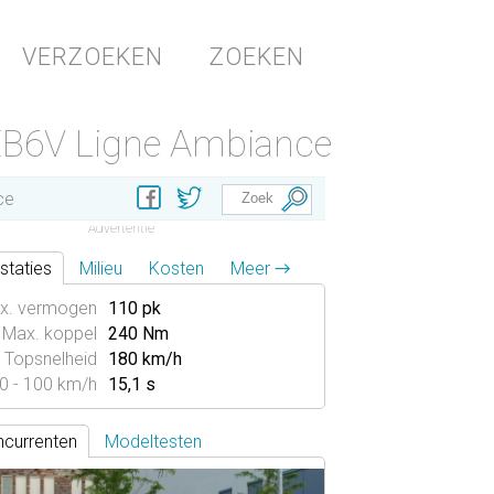
VERZOEKEN
ZOEKEN
EB6V Ligne Ambiance
ce
staties
Milieu
Kosten
Meer →
x. vermogen
110 pk
Max. koppel
240 Nm
Topsnelheid
180 km/h
0 - 100 km/h
15,1 s
currenten
Modeltesten