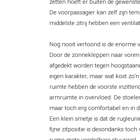
zetten hoeft er buiten de gewenst
De voorpassagier kan zelf zijn te
middelste zitrij hebben een ventila
Nog nooit vertoond is de enorme vo
Door de zonnekleppen naar voren te
afgedekt worden tegen hoogstaand
eigen karakter, maar wat kost zo’n r
ruimte hebben de voorste inzittend
armruimte in overvloed. De stoelen
maar toch erg comfortabel en in 
Een klein smetje is dat de rugleuni
fijne zitpositie is desondanks toch
ruime mate verstelbare stuurwiel.