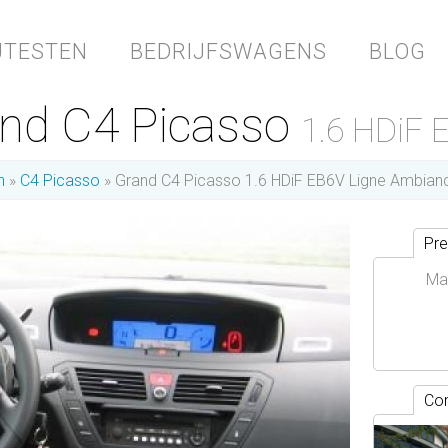
JTESTEN
BEDRIJFSWAGENS
BLOG
and C4 Picasso
1.6 HDiF 
n
C4 Picasso
Grand C4 Picasso 1.6 HDiF EB6V Ligne Ambian
Pre
Ma
Con