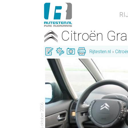
RI
Citroën Gr
Rijtesten.nl
Citroë