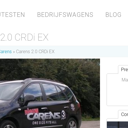
JTESTEN
BEDRIJFSWAGENS
BLOG
2.0 CRDi EX
Carens
Carens 2.0 CRDi EX
Pre
Ma
Con