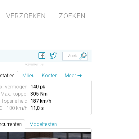
VERZOEKEN
ZOEKEN
staties
Milieu
Kosten
Meer →
x. vermogen
140 pk
Max. koppel
305 Nm
Topsnelheid
187 km/h
0 - 100 km/h
11,0 s
currenten
Modeltesten