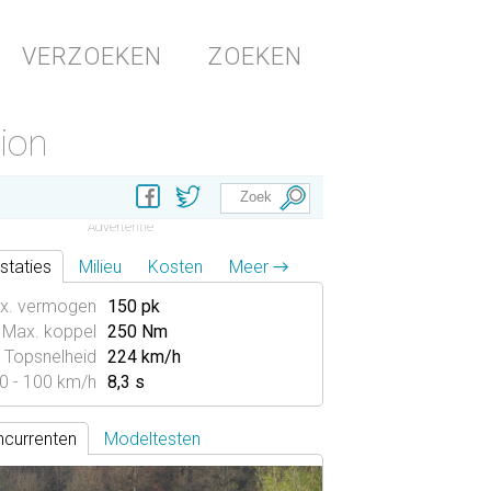
VERZOEKEN
ZOEKEN
tion
staties
Milieu
Kosten
Meer →
x. vermogen
150 pk
Max. koppel
250 Nm
Topsnelheid
224 km/h
0 - 100 km/h
8,3 s
currenten
Modeltesten