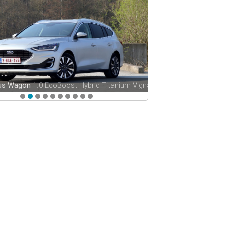
cus Wagon
1.0 EcoBoost Hybrid Titanium Vignale