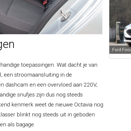
gen
Ford Fo
r handige toepassingen. Wat dacht je van
l, een stroomaansluiting in de
een dashcam en een overvloed aan 220V,
andige snufjes zijn dus nog steeds
kend kenmerk weet de nieuwe Octavia nog
asser blinkt nog steeds uit in geboden
den als bagage.