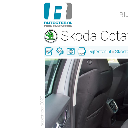
RI
Skoda Oct
Rijtesten.nl
Skod
- 1 september 2020