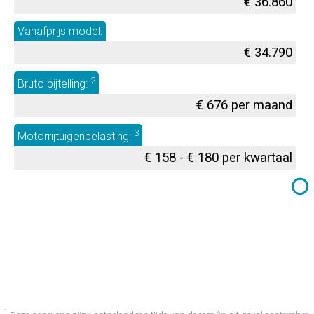
€ 36.860
Vanafprijs model:
€ 34.790
2
Bruto bijtelling:
€ 676 per maand
3
Motorrijtuigenbelasting:
€ 158 - € 180 per kwartaal
1