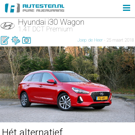
Hyundai i30 Wagon
1.4T DCT Premium
Joep de Heer
- 25 maart 2018
Hét alternatief