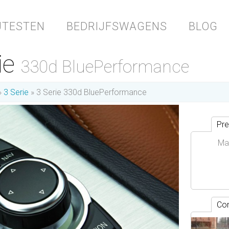
JTESTEN
BEDRIJFSWAGENS
BLOG
ie
330d BluePerformance
3 Serie
3 Serie 330d BluePerformance
Pre
Ma
Con