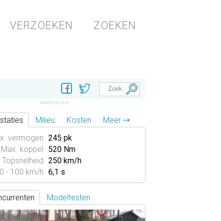
VERZOEKEN
ZOEKEN
staties
Milieu
Kosten
Meer →
x. vermogen
245 pk
Max. koppel
520 Nm
Topsnelheid
250 km/h
0 - 100 km/h
6,1 s
currenten
Modeltesten