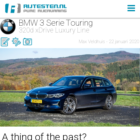
BMW 3 Serie Touring
320d xDrive Luxury Line
Max Veldhuis - 22 januari 2020
A thing of the past?