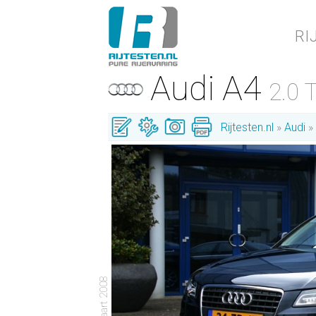
RI
Audi A4
2.0 
Rijtesten.nl
Audi
- 2 maart 2008