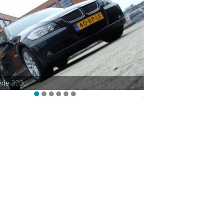
rie
320d