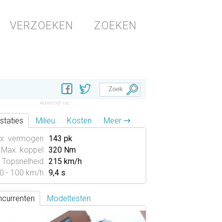
VERZOEKEN
ZOEKEN
staties
Milieu
Kosten
Meer →
x. vermogen
143 pk
Max. koppel
320 Nm
Topsnelheid
215 km/h
0 - 100 km/h
9,4 s
currenten
Modeltesten