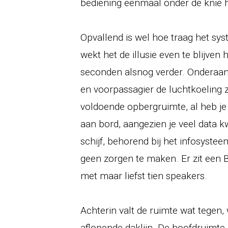
bediening eenmaal onder de knie he
Opvallend is wel hoe traag het s
wekt het de illusie even te blijve
seconden alsnog verder. Onderaa
en voorpassagier de luchtkoeling z
voldoende opbergruimte, al heb je 
aan bord, aangezien je veel data kw
schijf, behorend bij het infosystee
geen zorgen te maken. Er zit een
met maar liefst tien speakers.
Achterin valt de ruimte wat tegen
aflopende daklijn. De hoofdruimte