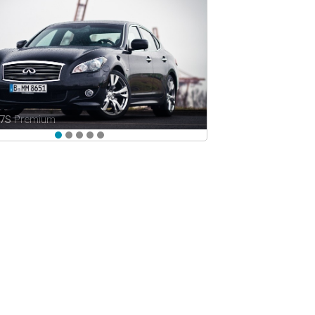
M37S
Premium