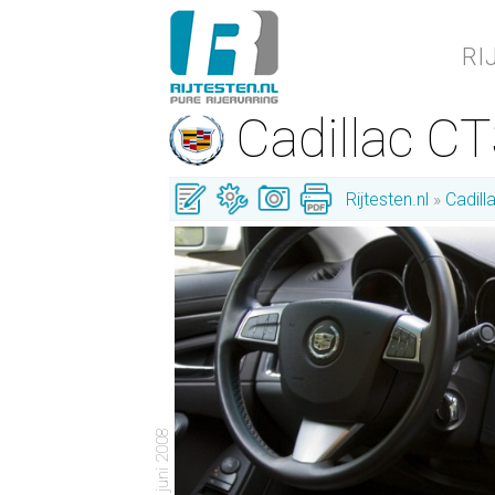
RI
Cadillac C
Rijtesten.nl
Cadill