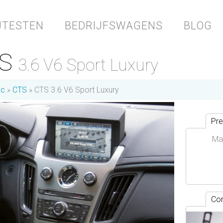
JTESTEN
BEDRIJFSWAGENS
BLOG
TS
3.6 V6 Sport Luxury
ac
CTS
CTS 3.6 V6 Sport Luxury
Pre
Ma
Con