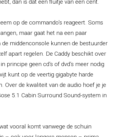
bt, dan is dat een fluitje van een cent.
ysteem op de commando’s reageert. Soms
n hangen, maar gaat het na een paar
n de middenconsole kunnen de bestuurder
elf apart regelen. De Caddy beschikt over
in principe geen cd’s of dvd’s meer nodig
ijt kunt op de veertig gigabyte harde
m. Over de kwaliteit van de audio hoef je je
 Bose 5.1 Cabin Surround Sound-system in
, wat vooral komt vanwege de schuin
 is – ook voor langere mensen – prima,