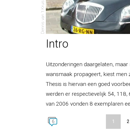
Dennis van 't Kruis - 13 februari 2006
Intro
Uitzonderingen daargelaten, maar i
wansmaak propageert, kiest men zel
Thesis is hiervan een goed voorbe
werden er respectievelijk 54, 118,
van 2006 vonden 8 exemplaren ee
6
1
2