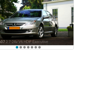
607
2.7-24v V6 HDiF Executive