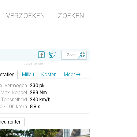
VERZOEKEN
ZOEKEN
staties
Milieu
Kosten
Meer →
x. vermogen
230 pk
Max. koppel
289 Nm
Topsnelheid
240 km/h
0 - 100 km/h
8,8 s
currenten