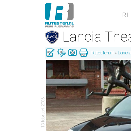
RI
Lancia The
Rijtesten.nl
Lanci