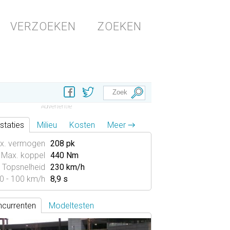
VERZOEKEN
ZOEKEN
staties
Milieu
Kosten
Meer →
x. vermogen
208 pk
Max. koppel
440 Nm
Topsnelheid
230 km/h
0 - 100 km/h
8,9 s
currenten
Modeltesten