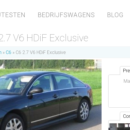
JTESTEN
BEDRIJFSWAGENS
BLOG
2.7 V6 HDiF Exclusive
n
C6
C6 2.7 V6 HDiF Exclusive
Pre
Ma
Con