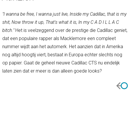
"I wanna be free, I wanna just live, Inside my Cadillac, that is my
shit, Now throw it up, That's what it is, In my C A D I L L A C
bitch."
Het is veelzeggend over de prestige die Cadillac geniet,
dat een populaire rapper als Macklemore een compleet
nummer wijdt aan het automerk. Het aanzien dat in Amerika
nog altijd hoogtij viert, bestaat in Europa echter slechts nog
op papier. Gaat de geheel nieuwe Cadillac CTS nu eindelijk
laten zien dat er meer is dan alleen goede looks?