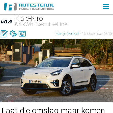
Kia e-Niro
64 kWh ExecutiveLine
Martijn Verhoef
- 15 december 2018
Laat die omslag maar komen