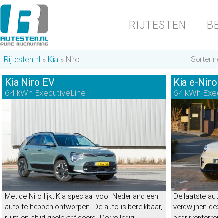
RIJTESTEN
B
Rijtesten.nl
Kia
Niro
Sorterin
Kia Niro EV
Kia e-Niro
64 kWh ExecutiveLine
64 kWh Exe
Kia e-Niro
“Laat die omslag maar komen”
Energielabel
A
|
22%
bijtelling
Met de Niro lijkt Kia speciaal voor Nederland een
De laatste aut
auto te hebben ontworpen. De auto is bereikbaar,
verdwijnen d
ruim en altijd geëlektrificeerd. De volledig
bedrijventerre