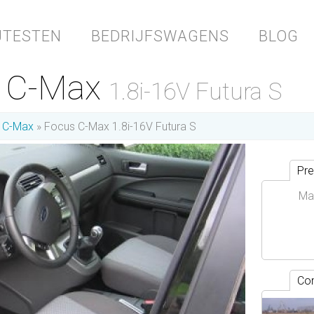
JTESTEN
BEDRIJFSWAGENS
BLOG
s C-Max
1.8i-16V Futura S
C-Max
Focus C-Max 1.8i-16V Futura S
Pre
Ma
Con