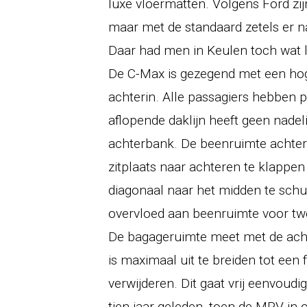
luxe vloermatten. Volgens Ford zij
maar met de standaard zetels er naa
Daar had men in Keulen toch wat
De C-Max is gezegend met een hoge
achterin. Alle passagiers hebben 
aflopende daklijn heeft geen nade
achterbank. De beenruimte achteri
zitplaats naar achteren te klappen
diagonaal naar het midden te schu
overvloed aan beenruimte voor twe
De bagageruimte meet met de achte
is maximaal uit te breiden tot een 
verwijderen. Dit gaat vrij eenvoudi
tien jaar geleden, toen de MPV in