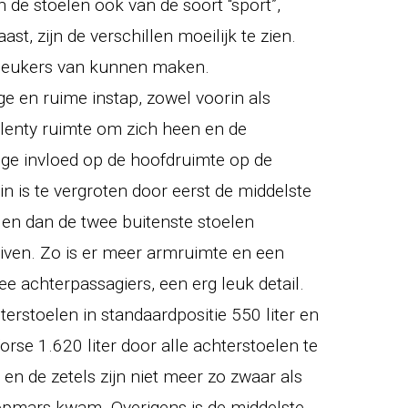
n de stoelen ook van de soort “sport”,
st, zijn de verschillen moeilijk te zien.
 leukers van kunnen maken.
 en ruime instap, zowel voorin als
plenty ruimte om zich heen en de
lige invloed op de hoofdruimte op de
n is te vergroten door eerst de middelste
 en dan de twee buitenste stoelen
iven. Zo is er meer armruimte en een
e achterpassagiers, een erg leuk detail.
rstoelen in standaardpositie 550 liter en
forse 1.620 liter door alle achterstoelen te
g en de zetels zijn niet meer zo zwaar als
 opmars kwam. Overigens is de middelste