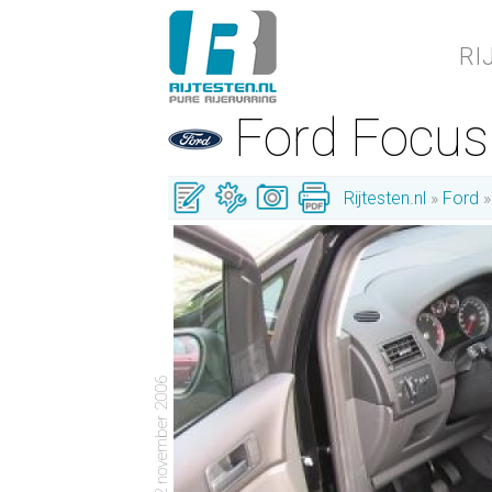
RI
Ford Focu
Rijtesten.nl
Ford