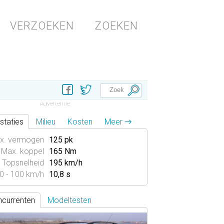
VERZOEKEN
ZOEKEN
staties
Milieu
Kosten
Meer →
x. vermogen
125 pk
Max. koppel
165 Nm
Topsnelheid
195 km/h
0 - 100 km/h
10,8 s
currenten
Modeltesten