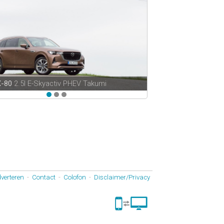
X-80
2.5l E-Skyactiv PHEV Takumi
verteren
-
Contact
-
Colofon
-
Disclaimer/Privacy