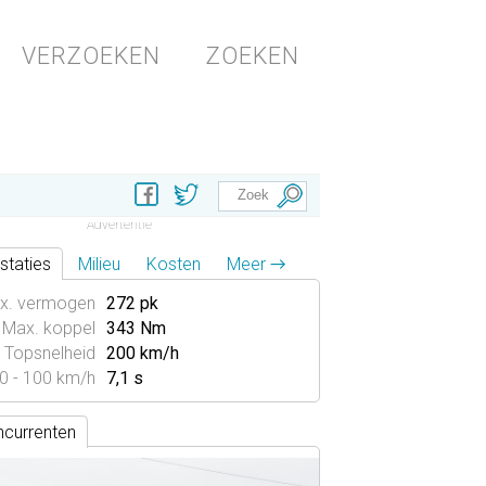
VERZOEKEN
ZOEKEN
staties
Milieu
Kosten
Meer →
x. vermogen
272 pk
Max. koppel
343 Nm
Topsnelheid
200 km/h
0 - 100 km/h
7,1 s
currenten