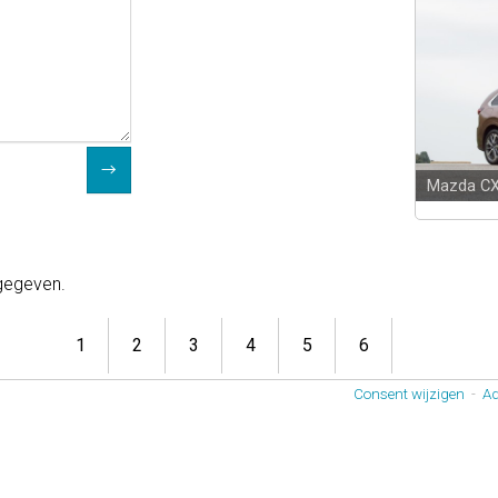
Mazda C
 gegeven.
1
2
3
4
5
6
Consent wijzigen
-
Ad