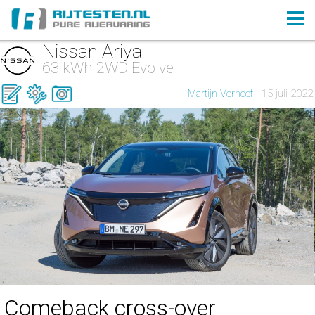
Nissan Ariya
63 kWh 2WD Evolve
Martijn Verhoef
- 15 juli 2022
Comeback cross-over