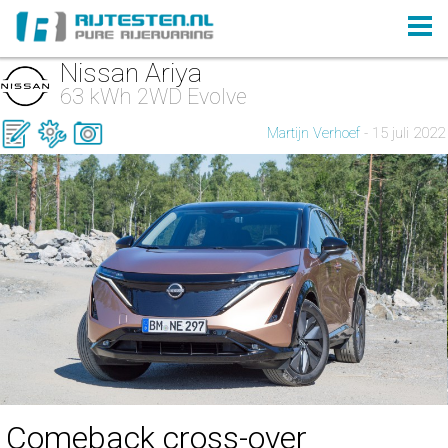
Nissan Ariya
63 kWh 2WD Evolve
Martijn Verhoef
- 15 juli 2022
Comeback cross-over