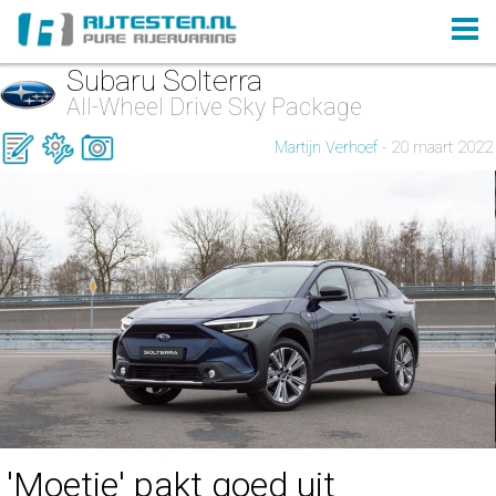
Subaru Solterra
All-Wheel Drive Sky Package
Martijn Verhoef
- 20 maart 2022
'Moetje' pakt goed uit