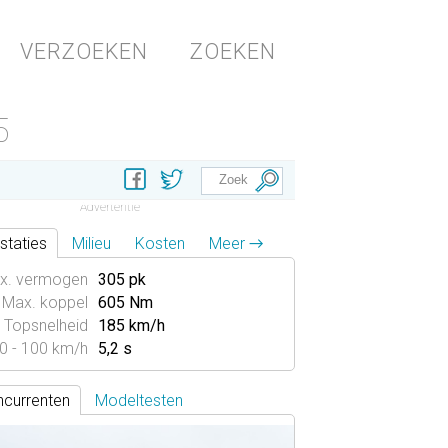
VERZOEKEN
ZOEKEN
5
staties
Milieu
Kosten
Meer →
x. vermogen
305 pk
Max. koppel
605 Nm
Topsnelheid
185 km/h
0 - 100 km/h
5,2 s
currenten
Modeltesten