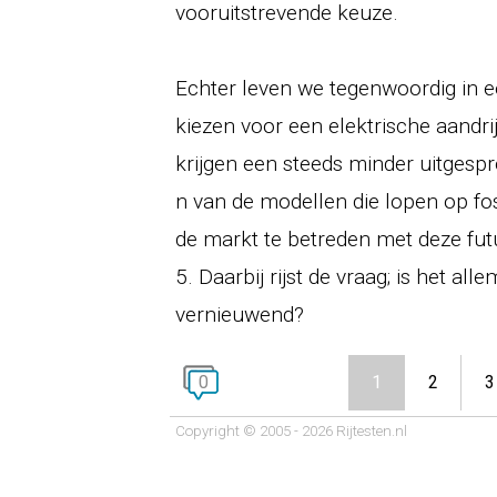
vooruitstrevende keuze.
Echter leven we tegenwoordig in ee
kiezen voor een elektrische aandri
krijgen een steeds minder uitgesp
n van de modellen die lopen op fo
de markt te betreden met deze fu
5. Daarbij rijst de vraag; is het a
vernieuwend?
0
1
2
3
Copyright © 2005 - 2026 Rijtesten.nl