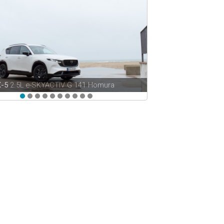
X-5
2.5L e-SKYACTIV G 141 Homura