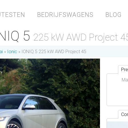
JTESTEN
BEDRIJFSWAGENS
BLOG
NIQ 5
225 kW AWD Project 4
ai
Ionic
IONIQ 5 225 kW AWD Project 45
Pre
Ma
Con