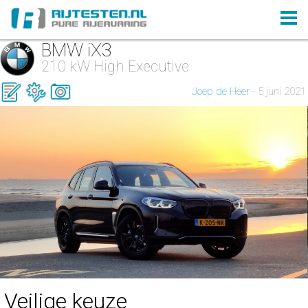
BMW iX3
210 kW High Executive
Joep de Heer
- 5 juni 2021
Veilige keuze