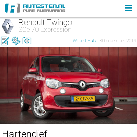
Renault Twingo
SCe 70 Expression
Wilbert Huls
- 30 november 2014
Hartendief