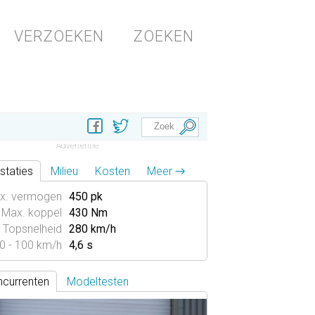
VERZOEKEN
ZOEKEN
staties
Milieu
Kosten
Meer →
x. vermogen
450 pk
Max. koppel
430 Nm
Topsnelheid
280 km/h
0 - 100 km/h
4,6 s
currenten
Modeltesten