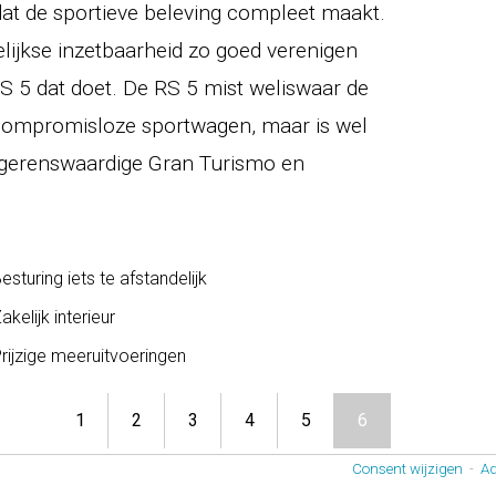
dat de sportieve beleving compleet maakt.
gelijkse inzetbaarheid zo goed verenigen
S 5 dat doet. De RS 5 mist weliswaar de
compromisloze sportwagen, maar is wel
begerenswaardige Gran Turismo en
esturing iets te afstandelijk
akelijk interieur
rijzige meeruitvoeringen
1
2
3
4
5
6
Consent wijzigen
-
Ad