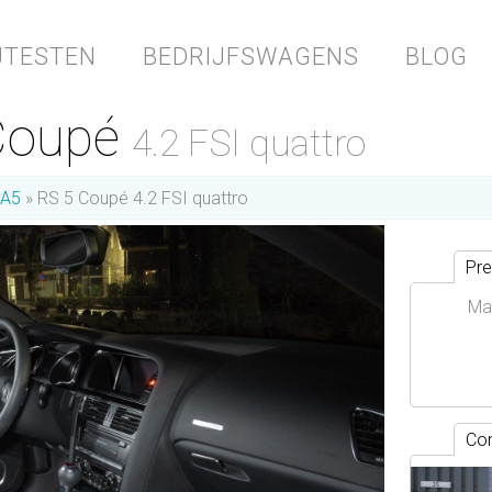
JTESTEN
BEDRIJFSWAGENS
BLOG
 Coupé
4.2 FSI quattro
A5
RS 5 Coupé 4.2 FSI quattro
Pre
Ma
Con