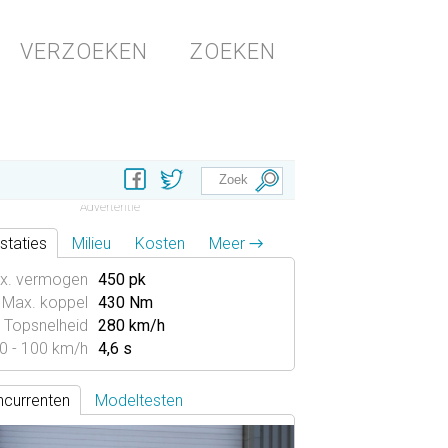
VERZOEKEN
ZOEKEN
staties
Milieu
Kosten
Meer →
x. vermogen
450 pk
Max. koppel
430 Nm
Topsnelheid
280 km/h
0 - 100 km/h
4,6 s
currenten
Modeltesten