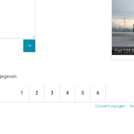
Fiat 124 
 gegeven.
1
2
3
4
5
6
Consent wijzigen
-
Ad