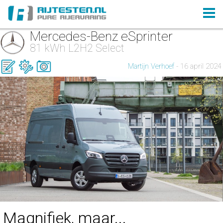
Mercedes-Benz eSprinter
81 kWh L2H2 Select
Martijn Verhoef
- 16 april 2024
Magnifiek, maar...