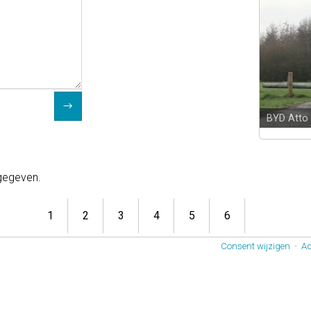
BYD Atto
 gegeven.
1
2
3
4
5
6
Consent wijzigen
-
Ad