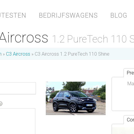
JTESTEN
BEDRIJFSWAGENS
BLOG
 Aircross
1.2 PureTech 110 
n
C3 Aircross
C3 Aircross 1.2 PureTech 110 Shine
Pre
Ma
Con