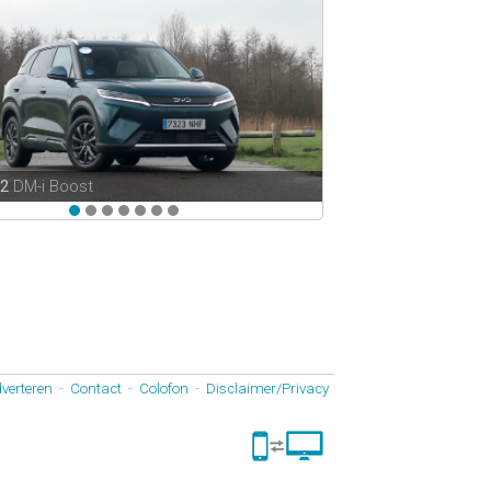
 2
DM-i Boost
verteren
-
Contact
-
Colofon
-
Disclaimer/Privacy