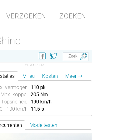
VERZOEKEN
ZOEKEN
Shine
staties
Milieu
Kosten
Meer →
x. vermogen
110 pk
Max. koppel
205 Nm
Topsnelheid
190 km/h
0 - 100 km/h
11,5 s
currenten
Modeltesten