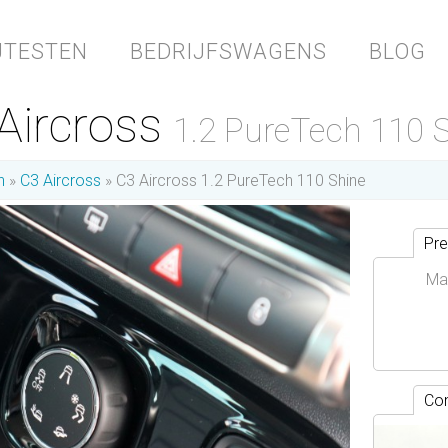
JTESTEN
BEDRIJFSWAGENS
BLOG
 Aircross
1.2 PureTech 110 
n
C3 Aircross
C3 Aircross 1.2 PureTech 110 Shine
Pre
Ma
Con