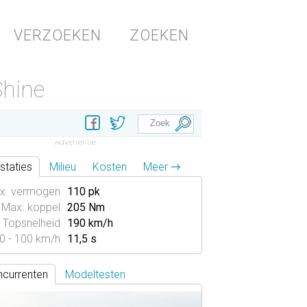
VERZOEKEN
ZOEKEN
Shine
staties
Milieu
Kosten
Meer →
x. vermogen
110 pk
Max. koppel
205 Nm
Topsnelheid
190 km/h
0 - 100 km/h
11,5 s
currenten
Modeltesten