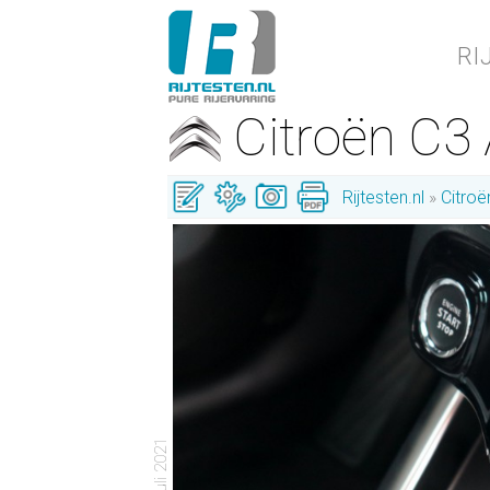
RI
Citroën C3
Rijtesten.nl
Citroë
- 5 juli 2021