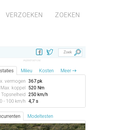
VERZOEKEN
ZOEKEN
staties
Milieu
Kosten
Meer →
x. vermogen
367 pk
Max. koppel
520 Nm
Topsnelheid
250 km/h
0 - 100 km/h
4,7 s
currenten
Modeltesten