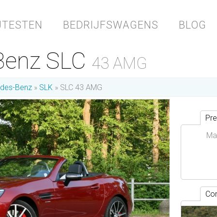
JTESTEN
BEDRIJFSWAGENS
BLOG
Benz SLC
43 AMG
des-Benz
SLK
SLC 43 AMG
Pre
Ma
Con