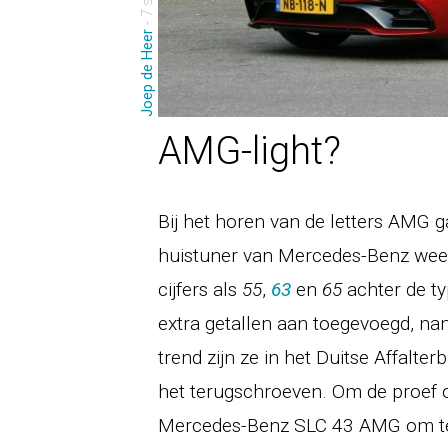
Joep de Heer
AMG-light?
Bij het horen van de letters AMG g
huistuner van Mercedes-Benz weet
cijfers als
55
,
63
en
65
achter de ty
extra getallen aan toegevoegd, na
trend zijn ze in het Duitse Affalt
het terugschroeven. Om de proef 
Mercedes-Benz SLC 43 AMG om te