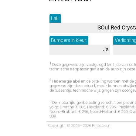
Lak:
SOul Red Cryst
Bumpers in kleur:
Verlichting
Ja
1
Deze gegevens zijn vastgelegd ten tijde van de t
technische aanpassingen aan de auto zijn deze 
2
Het energielabel en de bijtelling worden met d
gegevens zijn dus actueel, maar kunnen afwijken
de tussentijd technische wijzigingen zijn doorge
3
De motorrijtuigenbelasting verschilt per provinc
volgt: Drenthe: € 305, Flevoland: € 296, Friesland
Noord-Brabant: € 296, Noord-Holland: € 290, Overi
309.
Copyright © 2005 - 2026 Rijtesten.nl