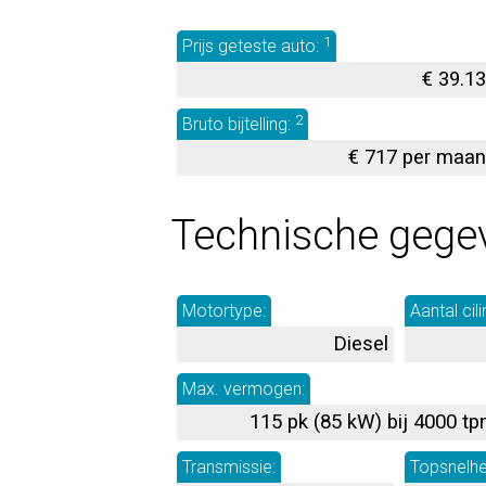
1
Prijs geteste auto:
€ 39.1
2
Bruto bijtelling:
€ 717 per maa
Technische gege
Motortype:
Aantal cili
Diesel
Max. vermogen:
115 pk (85 kW) bij 4000 t
Transmissie:
Topsnelhe