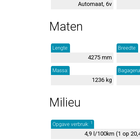
Automaat, 6v
Maten
Lengte:
Breedte:
4275 mm
Massa:
Bagageru
1236 kg
Milieu
1
Opgave verbruik:
4,9 l/100km (1 op 20,