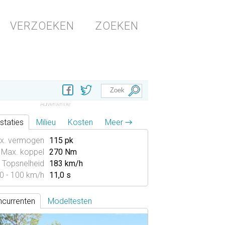
VERZOEKEN
ZOEKEN
staties
Milieu
Kosten
Meer →
x. vermogen
115 pk
Max. koppel
270 Nm
Topsnelheid
183 km/h
0 - 100 km/h
11,0 s
currenten
Modeltesten