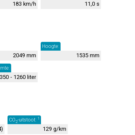
183 km/h
11,0 s
Hoogte:
2049 mm
1535 mm
imte:
350 - 1260 liter
1
CO
-uitstoot:
2
4)
129 g/km