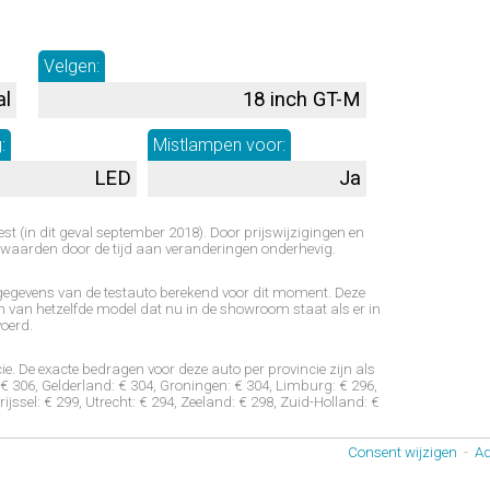
Velgen:
al
18 inch GT-M
:
Mistlampen voor:
LED
Ja
est (in dit geval september 2018). Door prijswijzigingen en
waarden door de tijd aan veranderingen onderhevig.
e gegevens van de testauto berekend voor dit moment. Deze
 van hetzelfde model dat nu in de showroom staat als er in
voerd.
ie. De exacte bedragen voor deze auto per provincie zijn als
: € 306, Gelderland: € 304, Groningen: € 304, Limburg: € 296,
jssel: € 299, Utrecht: € 294, Zeeland: € 298, Zuid-Holland: €
Consent wijzigen
-
Ad