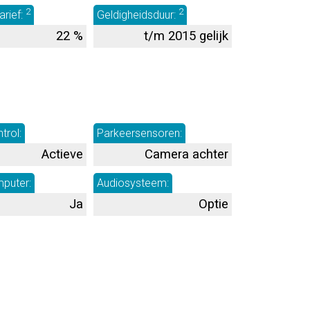
2
2
tarief:
Geldigheidsduur:
22 %
t/m 2015 gelijk
trol:
Parkeersensoren:
Actieve
Camera achter
puter:
Audiosysteem:
Ja
Optie