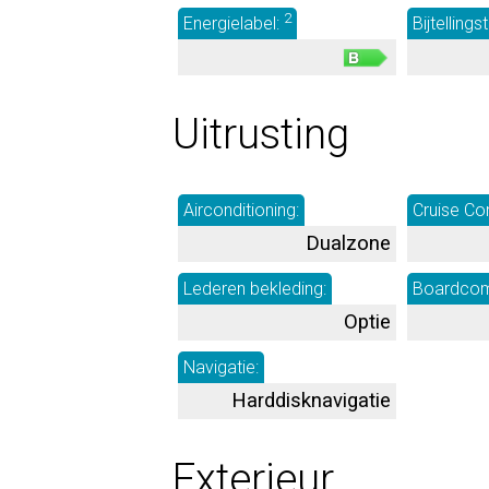
2
Energielabel:
Bijtellings
Uitrusting
Airconditioning:
Cruise Con
Dualzone
Lederen bekleding:
Boardcom
Optie
Navigatie:
Harddisknavigatie
Exterieur