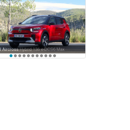
3 Aircross
Hybrid 136 ë-DCS6 Max