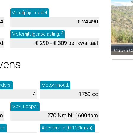
Vanafprijs model:
34
€ 24.490
3
Motorrijtuigenbelasting:
nd
€ 290 - € 309 per kwartaal
Citroën C
vens
nders:
Motorinhoud:
4
1759 cc
Max. koppel:
pm
270 Nm bij 1600 tpm
id:
Acceleratie (0-100km/h):