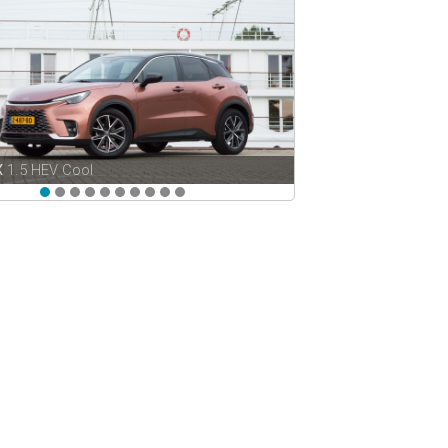
X
1.5 HEV Cool