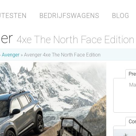
JTESTEN
BEDRIJFSWAGENS
BLOG
ger
4xe The North Face Edition
Avenger
Avenger 4xe The North Face Edition
Pre
Ma
Con