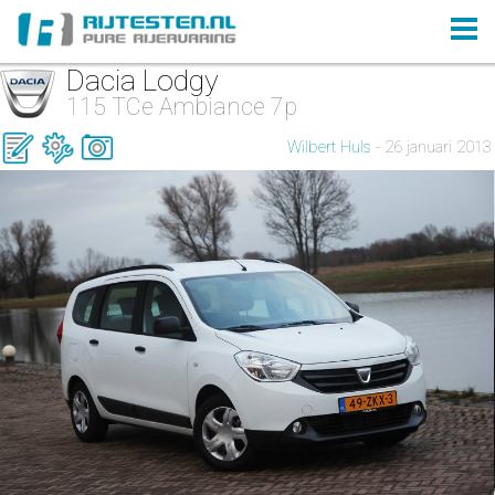
Dacia Lodgy
115 TCe Ambiance 7p
Wilbert Huls
- 26 januari 2013