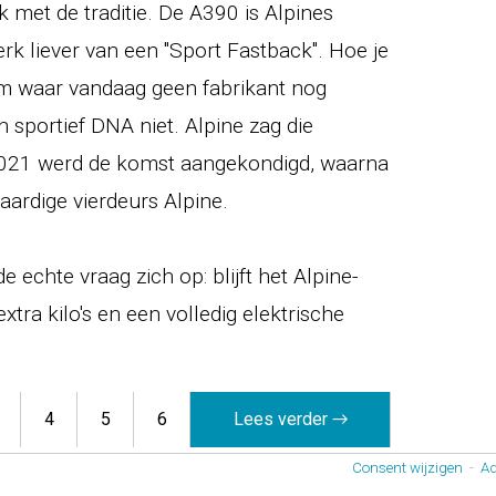
k met de traditie. De A390 is Alpines
erk liever van een "Sport Fastback". Hoe je
orm waar vandaag geen fabrikant nog
sportief DNA niet. Alpine zag die
2021 werd de komst aangekondigd, waarna
ardige vierdeurs Alpine.
e echte vraag zich op: blijft het Alpine-
xtra kilo's en een volledig elektrische
4
5
6
Lees verder →
Consent wijzigen
-
Ad