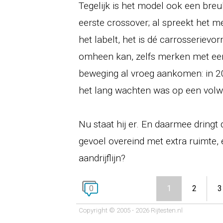
Tegelijk is het model ook een breu
eerste crossover; al spreekt het m
het labelt, het is dé carrosseriev
omheen kan, zelfs merken met een 
beweging al vroeg aankomen: in 
het lang wachten was op een volwa
Nu staat hij er. En daarmee dringt d
gevoel overeind met extra ruimte, e
aandrijflijn?
0
1
2
3
Copyright © 2005 - 2026 Rijtesten.nl