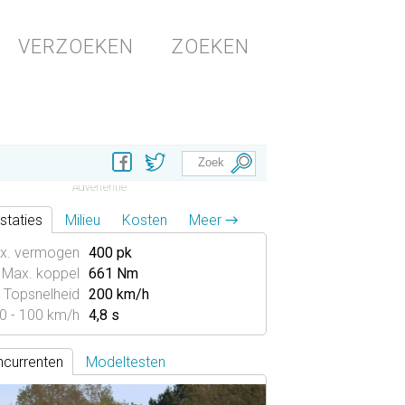
VERZOEKEN
ZOEKEN
staties
Milieu
Kosten
Meer →
x. vermogen
400 pk
Max. koppel
661 Nm
Topsnelheid
200 km/h
0 - 100 km/h
4,8 s
currenten
Modeltesten