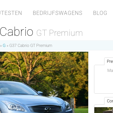
JTESTEN
BEDRIJFSWAGENS
BLOG
7 Cabrio
GT Premium
G
G37 Cabrio GT Premium
Pre
Ma
Con