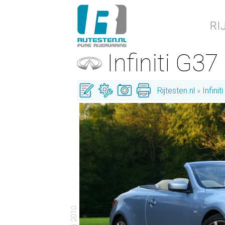
RI
Infiniti G3
Rijtesten.nl
Infiniti