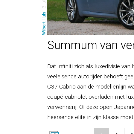
- 3 juli 2010
Wilbert Huls
Summum van ver
Dat Infiniti zich als luxedivisie v
veeleisende autorijder behoeft ge
G37 Cabrio aan de modellenlijn wa
coupé-cabriolet overladen met l
verwennerij. Of deze open Japann
heersende elite in zijn klasse moet