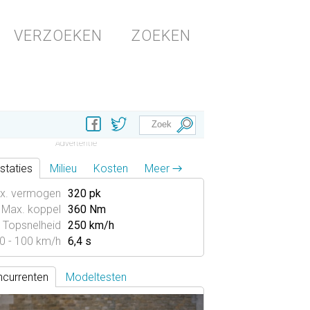
VERZOEKEN
ZOEKEN
staties
Milieu
Kosten
Meer →
x. vermogen
320 pk
Max. koppel
360 Nm
Topsnelheid
250 km/h
0 - 100 km/h
6,4 s
currenten
Modeltesten