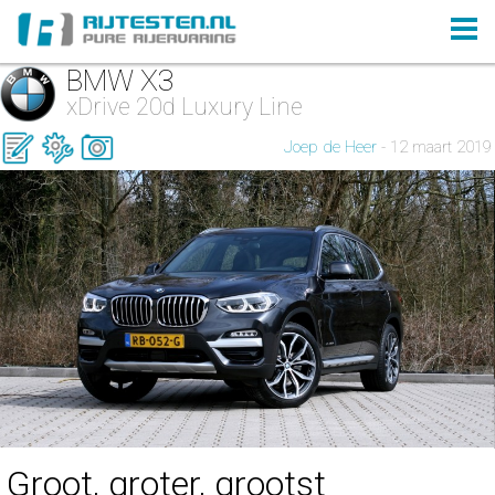
BMW X3
xDrive 20d Luxury Line
Joep de Heer
- 12 maart 2019
Groot, groter, grootst