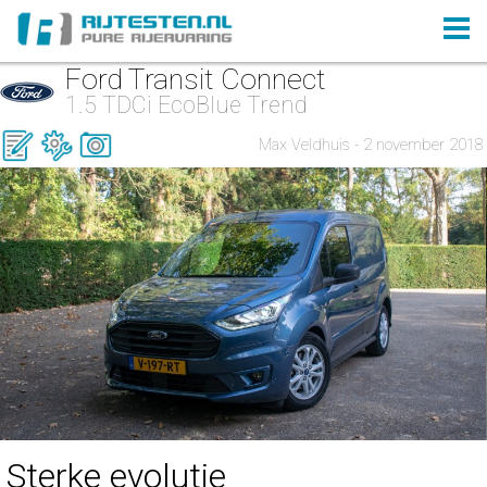
Ford Transit Connect
1.5 TDCi EcoBlue Trend
Max Veldhuis - 2 november 2018
Sterke evolutie