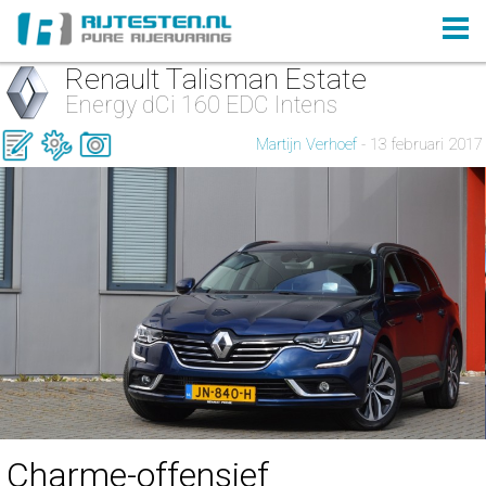
Renault Talisman Estate
Energy dCi 160 EDC Intens
Martijn Verhoef
- 13 februari 2017
Charme-offensief