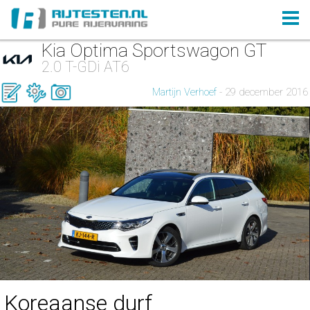
Kia Optima Sportswagon GT
2.0 T-GDi AT6
Martijn Verhoef
- 29 december 2016
Koreaanse durf