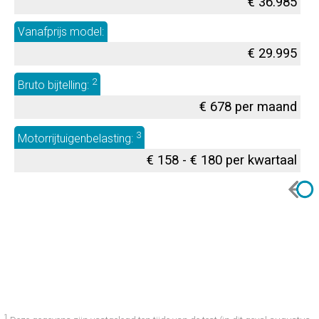
€ 36.985
Vanafprijs model:
€ 29.995
2
Bruto bijtelling:
€ 678 per maand
3
Motorrijtuigenbelasting:
€ 158 - € 180 per kwartaal
1