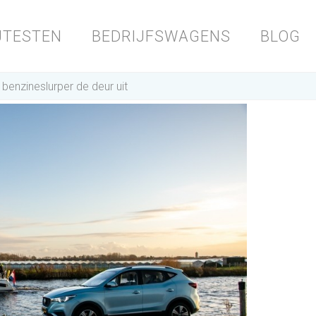
JTESTEN
BEDRIJFSWAGENS
BLOG
enzineslurper de deur uit